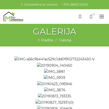
Susisiekite su mumis:
+370 (685) 10234
0
GALERIJA
Pradžia
Galerija